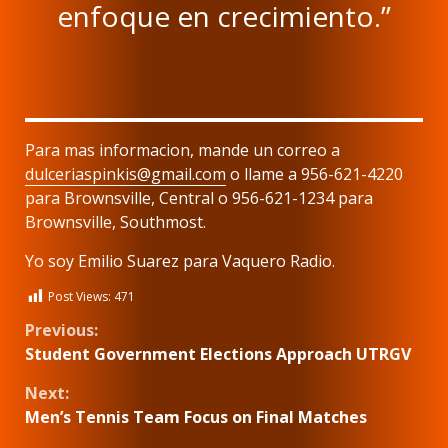
enfoque en crecimiento.”
Para mas informacion, mande un correo a
dulceriaspinkis@gmail.com
o llame a 956-621-4220
para Brownsville, Central o 956-621-1234 para
Brownsville, Southmost.
Yo soy Emilio Suarez para Vaquero Radio.
Post Views:
471
Continue
Previous:
Student Government Elections Approach UTRGV
Reading
Next:
Men’s Tennis Team Focus on Final Matches